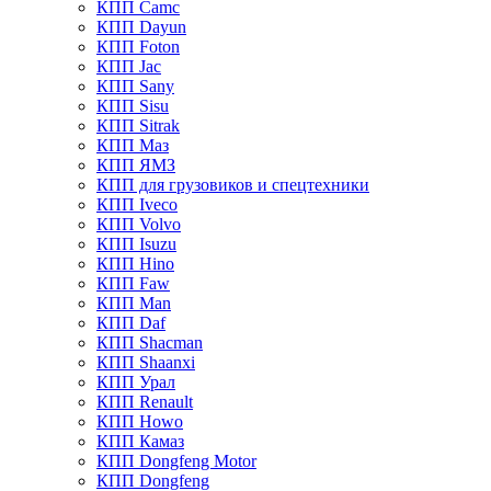
КПП Camc
КПП Dayun
КПП Foton
КПП Jac
КПП Sany
КПП Sisu
КПП Sitrak
КПП Маз
КПП ЯМЗ
КПП для грузовиков и спецтехники
КПП Iveco
КПП Volvo
КПП Isuzu
КПП Hino
КПП Faw
КПП Man
КПП Daf
КПП Shacman
КПП Shaanxi
КПП Урал
КПП Renault
КПП Howo
КПП Камаз
КПП Dongfeng Motor
КПП Dongfeng